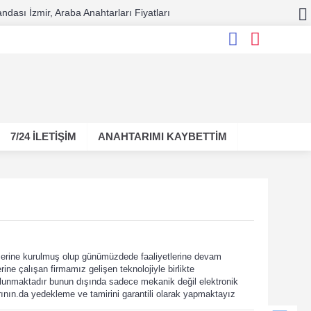
ndası İzmir, Araba Anahtarları Fiyatları
7/24 İLETİŞİM
ANAHTARIMI KAYBETTİM
üzerine kurulmuş olup günümüzdede faaliyetlerine devam
ine çalışan firmamız gelişen teknolojiyle birlikte
bulunmaktadır bunun dışında sadece mekanik değil elektronik
ının.da yedekleme ve tamirini garantili olarak yapmaktayız