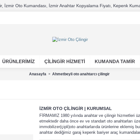
ilingir, İzmir Oto Kumandası, İzmir Anahtar Kopyalama Fiyatı, Kepenk Kuma
ÜRÜNLERİMİZ
ÇILINGIR HIZMETI
KUMANDA TAMİR
Anasayfa
Ahmetbeyli oto anahtarcı çilingir
İZMIR OTO ÇILINGIR | KURUMSAL
FİRMAMIZ 1980 yılında anahtar ve çilingir hizmetleri 
etmektedir daha önce ev ve standart oto anahtarları üzer
immobilizer(çipli)oto anahtarlarıda ürünlerine eklemiş 
anahtar dediğimiz garaj kepenk bariyer araç kumandalar