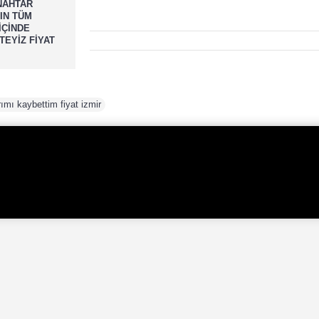
NAHTAR
IN TÜM
İÇİNDE
EYİZ FİYAT
ımı kaybettim fiyat izmir