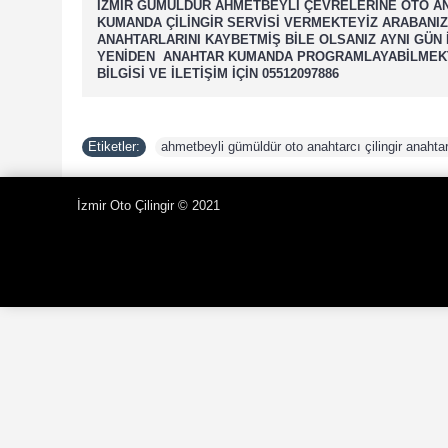
İZMİR GÜMÜLDÜR AHMETBEYLİ ÇEVRELERİNE OTO A
KUMANDA ÇİLİNGİR SERVİSİ VERMEKTEYİZ ARABANIZ
ANAHTARLARINI KAYBETMİŞ BİLE OLSANIZ AYNI GÜN 
YENİDEN ANAHTAR KUMANDA PROGRAMLAYABİLMEKT
BİLGİSİ VE İLETİŞİM İÇİN 05512097886
Etiketler:
ahmetbeyli gümüldür oto anahtarcı çilingir anahtar
İzmir Oto Çilingir © 2021